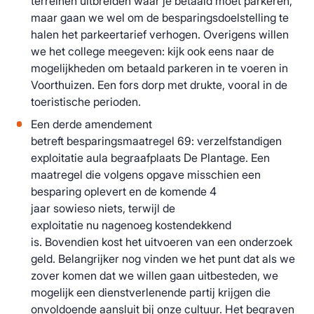
terreinen uitbreiden waar je betaald moet parkeren,
maar gaan we wel om de besparingsdoelstelling te
halen het parkeertarief verhogen.
Overigens willen
we het college meegeven: kijk ook eens naar de
mogelijkheden om betaald parkeren in te voeren in
Voorthuizen. Een fors dorp met drukte, vooral in de
toeristische perioden.
Een derde amendement
betreft
besparingsmaatregel
69: verzelfstandigen
exploitatie aula begraafplaats De Plantage. Een
maatregel die volgens opgave
misschien een
besparing oplevert en
de komende 4
jaar
sowieso
niets, terwijl de
exploitatie
nu
nagenoeg kostendekkend
is.
Bovendien kost
het uitvoeren van een onderzoek
geld.
Belangrijker nog vinden we het punt dat als we
zover komen dat we willen gaan uitbesteden, we
mogelijk een dienstverlenende partij krijgen die
onvoldoende aansluit bij
onze cultuur.
Het begraven