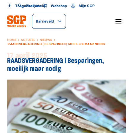
Toegankelijkheid
Toegankelijkheid
Zoeken
Webshop
Mijn SGP
Lettergrootte
Barneveld
SLUITEN
HOME
ACTUEEL
NIEUWS
RAADSVERGADERING | BESPARINGEN, MOEILIJK MAAR NODIG
17 april 2025
RAADSVERGADERING | Besparingen,
moeilijk maar nodig