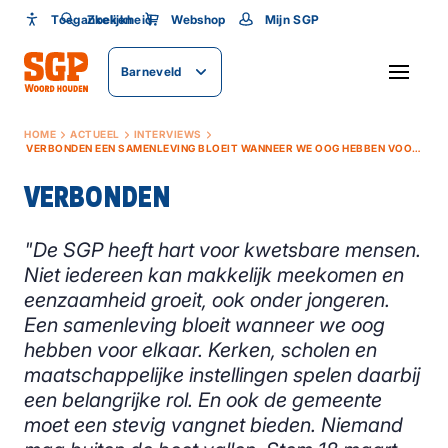
Toegankelijkheid
Toegankelijkheid
Zoeken
Webshop
Mijn SGP
Lettergrootte
Barneveld
SLUITEN
HOME
ACTUEEL
INTERVIEWS
VERBONDEN EEN SAMENLEVING BLOEIT WANNEER WE OOG HEBBEN VOOR ELKAAR
VERBONDEN
"De SGP heeft hart voor kwetsbare mensen.
Niet iedereen kan makkelijk meekomen en
eenzaamheid groeit, ook onder jongeren.
Een samenleving bloeit wanneer we oog
hebben voor elkaar. Kerken, scholen en
maatschappelijke instellingen spelen daarbij
een belangrijke rol. En ook de gemeente
moet een stevig vangnet bieden. Niemand